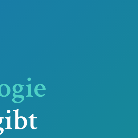
ogie
ibt