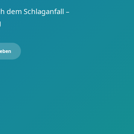
h dem Schlaganfall –
g
leben