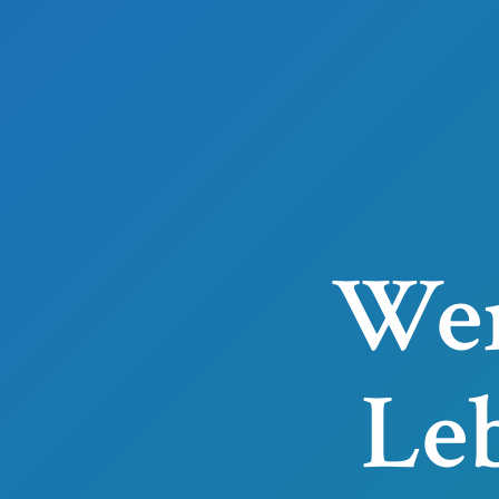
We
Le