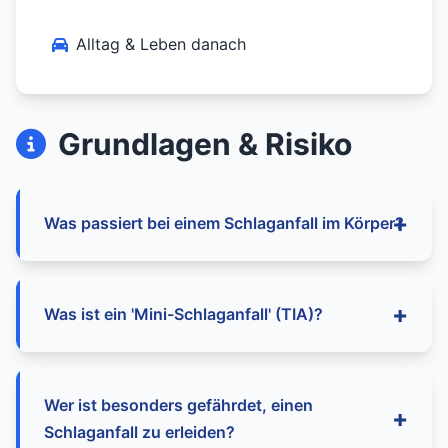
Alltag & Leben danach
Grundlagen & Risiko
Was passiert bei einem Schlaganfall im Körper?
Bei einem Schlaganfall wird die Blutzufuhr zu
Was ist ein 'Mini-Schlaganfall' (TIA)?
einem Teil des Gehirns blockiert oder
unterbrochen, wodurch Gehirnzellen absterben.
Es gibt zwei Hauptarten: den ischämischen
Eine Transitorische Ischämische Attacke (TIA) ist
Wer ist besonders gefährdet, einen
Schlaganfall durch ein verstopftes Gefäß (ca.
eine vorübergehende Durchblutungsstörung im
Schlaganfall zu erleiden?
85%) und die Hirnblutung durch ein gerissenes
Gehirn mit Schlaganfall-Symptomen, die wieder