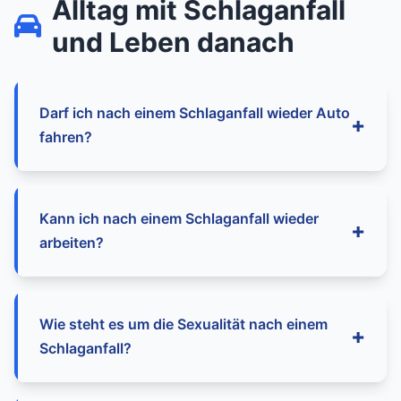
Alltag mit Schlaganfall
fühlen sich oft brennend oder stechend an. Auch
und Leben danach
Schulterschmerzen durch eine Lähmung sind
häufig.
Darf ich nach einem Schlaganfall wieder Auto
fahren?
Nicht pauschal. Die Fahreignung muss von
Kann ich nach einem Schlaganfall wieder
einem Arzt, oft einem Verkehrsmediziner oder
arbeiten?
Neurologen, beurteilt werden. Faktoren sind
körperliche, kognitive und visuelle
Einschränkungen. Oft ist eine spezielle
Das hängt von den Folgen des Schlaganfalls und
Wie steht es um die Sexualität nach einem
Fahrverhaltensprobe notwendig.
den Anforderungen des Berufs ab. Eine
Schlaganfall?
stufenweise Wiedereingliederung ist oft der
erste Schritt. Berufliche Reha-Maßnahmen und