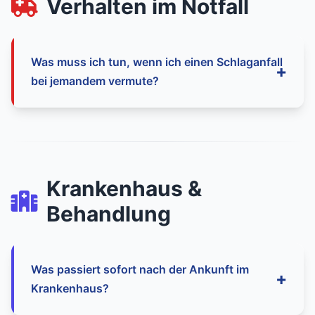
Verhalten im Notfall
Gesicht oder Gliedmaßen, allgemeines
Schwächegefühl oder plötzlichen Schluckauf
zeigen.
Was muss ich tun, wenn ich einen Schlaganfall
bei jemandem vermute?
1. Sofort Notruf 112 wählen. 2. Bei der Person
bleiben und beruhigen. 3. Zeitpunkt des
Symptombeginns merken. 4. Enge Kleidung
Krankenhaus &
lockern. 5. Der Person nichts zu essen oder
Behandlung
trinken geben.
Was passiert sofort nach der Ankunft im
Krankenhaus?